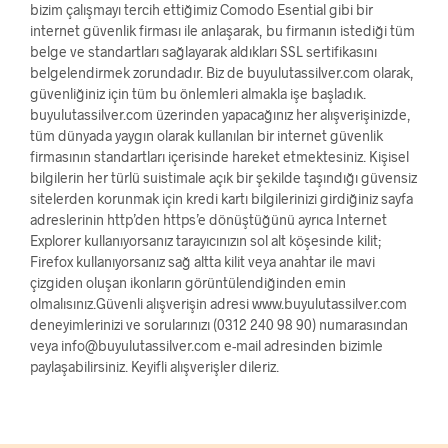
bizim çalışmayı tercih ettiğimiz Comodo Esential gibi bir
internet güvenlik firması ile anlaşarak, bu firmanın istediği tüm
belge ve standartları sağlayarak aldıkları SSL sertifikasını
belgelendirmek zorundadır. Biz de buyulutassilver.com olarak,
güvenliğiniz için tüm bu önlemleri almakla işe başladık.
buyulutassilver.com üzerinden yapacağınız her alışverişinizde,
tüm dünyada yaygın olarak kullanılan bir internet güvenlik
firmasının standartları içerisinde hareket etmektesiniz. Kişisel
bilgilerin her türlü suistimale açık bir şekilde taşındığı güvensiz
sitelerden korunmak için kredi kartı bilgilerinizi girdiğiniz sayfa
adreslerinin http’den https’e dönüştüğünü ayrıca Internet
Explorer kullanıyorsanız tarayıcınızın sol alt köşesinde kilit;
Firefox kullanıyorsanız sağ altta kilit veya anahtar ile mavi
çizgiden oluşan ikonların görüntülendiğinden emin
olmalısınız.Güvenli alışverişin adresi www.buyulutassilver.com
deneyimlerinizi ve sorularınızı (0312 240 98 90) numarasından
veya info@buyulutassilver.com e-mail adresinden bizimle
paylaşabilirsiniz. Keyifli alışverişler dileriz.