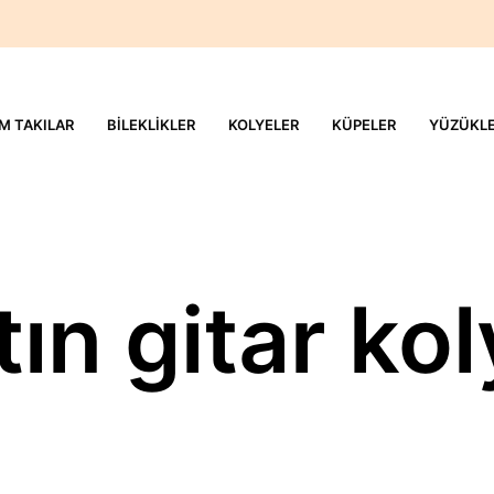
M TAKILAR
BILEKLIKLER
KOLYELER
KÜPELER
YÜZÜKL
tın gitar ko