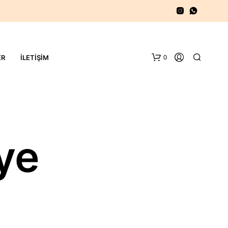
0
ER
İLETIŞIM
lye