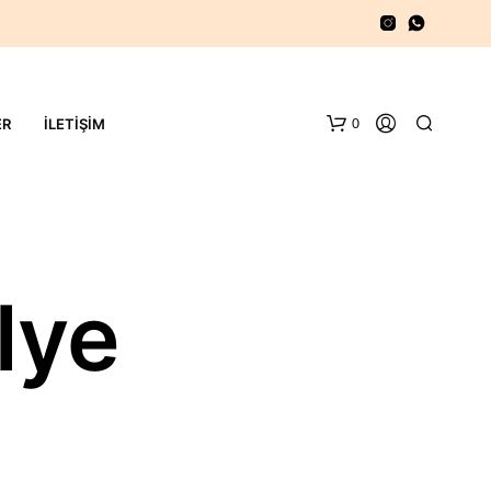
0
ER
İLETIŞIM
olye