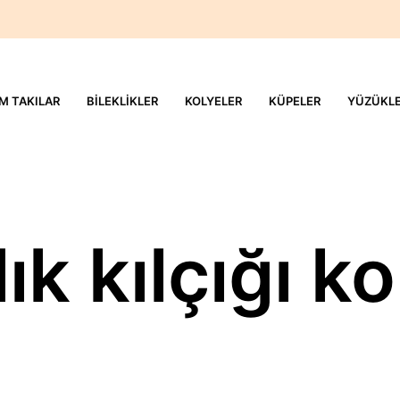
M TAKILAR
BILEKLIKLER
KOLYELER
KÜPELER
YÜZÜKL
ık kılçığı k