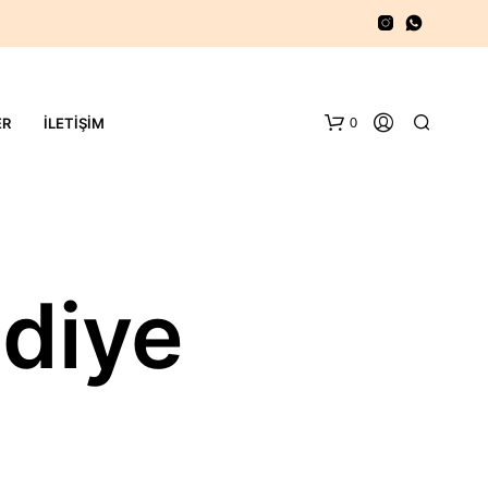
0
ER
İLETIŞIM
diye