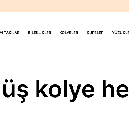
M TAKILAR
BILEKLIKLER
KOLYELER
KÜPELER
YÜZÜKL
üş kolye he