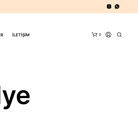
0
ER
İLETIŞIM
lye