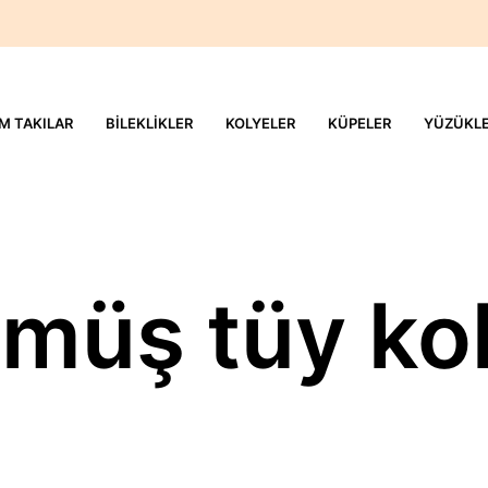
M TAKILAR
BILEKLIKLER
KOLYELER
KÜPELER
YÜZÜKL
müş tüy ko