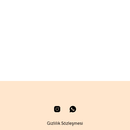
3.180,00
₺
SEPETE EKLE
4.080,00
₺
SEPETE EKLE
Gizlilik Sözleşmesi