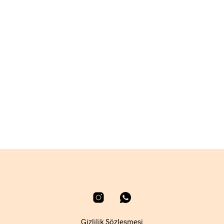
1.080,00
₺
SEPETE EKLE
Gizlilik Sözleşmesi