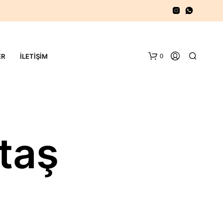
0
ER
İLETIŞIM
taş