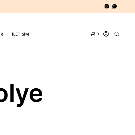
0
ER
İLETIŞIM
olye