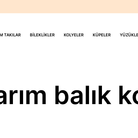
M TAKILAR
BILEKLIKLER
KOLYELER
KÜPELER
YÜZÜKL
arım balık k