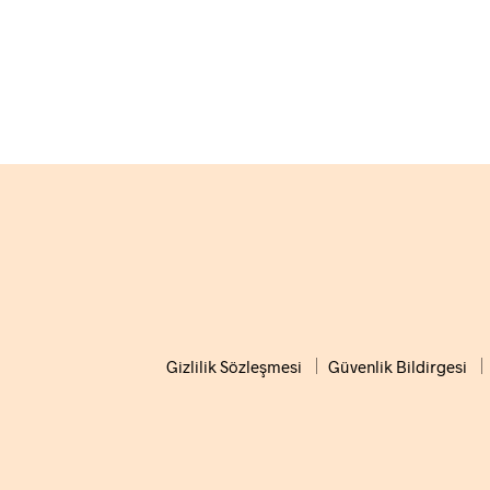
3.900,00
₺
2.700,00
₺
SEPETE EKLE
SEPETE E
Gizlilik Sözleşmesi
Güvenlik Bildirgesi