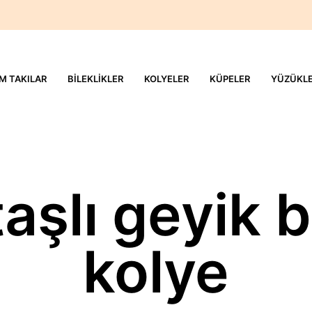
M TAKILAR
BILEKLIKLER
KOLYELER
KÜPELER
YÜZÜKL
taşlı geyik
kolye