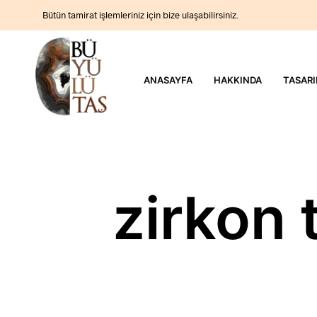
Bütün tamirat işlemleriniz için bize ulaşabilirsiniz.
ANASAYFA
HAKKINDA
TASARI
zirkon 