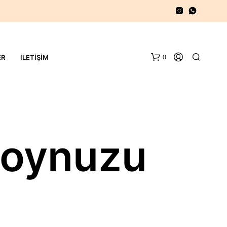
0
ER
İLETIŞIM
 boynuzu