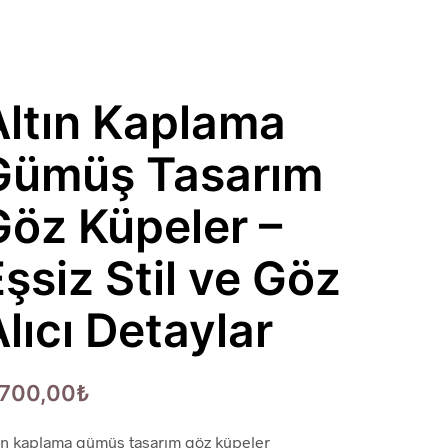
Altın Kaplama
Gümüş Tasarım
Göz Küpeler –
şsiz Stil ve Göz
lıcı Detaylar
.700,00
₺
tın kaplama gümüş tasarım göz küpeler