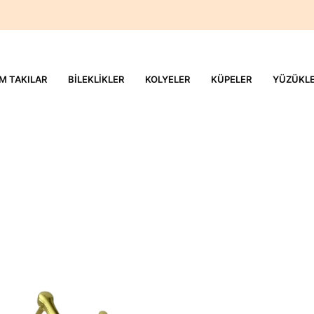
M TAKILAR
BILEKLIKLER
KOLYELER
KÜPELER
YÜZÜKL