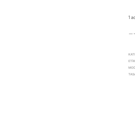
1 a
KAT
ETI
MOD
TAS
1.170,00
₺
1.260,00
₺
SEPETE EKLE
SEPETE EKLE