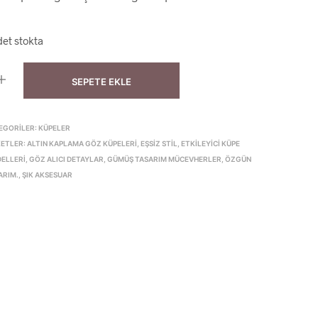
det stokta
SEPETE EKLE
EGORILER:
KÜPELER
KETLER:
ALTIN KAPLAMA GÖZ KÜPELERI
,
EŞSIZ STIL
,
ETKILEYICI KÜPE
ELLERI
,
GÖZ ALICI DETAYLAR
,
GÜMÜŞ TASARIM MÜCEVHERLER
,
ÖZGÜN
ARIM.
,
ŞIK AKSESUAR