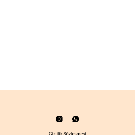
1.980,00
₺
SEPETE EKLE
1.620,00
₺
SEPETE EKLE
Gizlilik Sözleşmesi