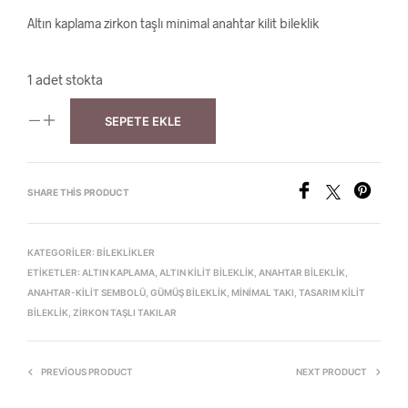
Altın kaplama zirkon taşlı minimal anahtar kilit bileklik
1 adet stokta
SEPETE EKLE
SHARE THIS PRODUCT
KATEGORILER:
BILEKLIKLER
ETIKETLER:
ALTIN KAPLAMA
,
ALTIN KILIT BILEKLIK
,
ANAHTAR BILEKLIK
,
ANAHTAR-KILIT SEMBOLÜ
,
GÜMÜŞ BILEKLIK
,
MINIMAL TAKI
,
TASARIM KILIT
BILEKLIK
,
ZIRKON TAŞLI TAKILAR
PREVIOUS PRODUCT
NEXT PRODUCT