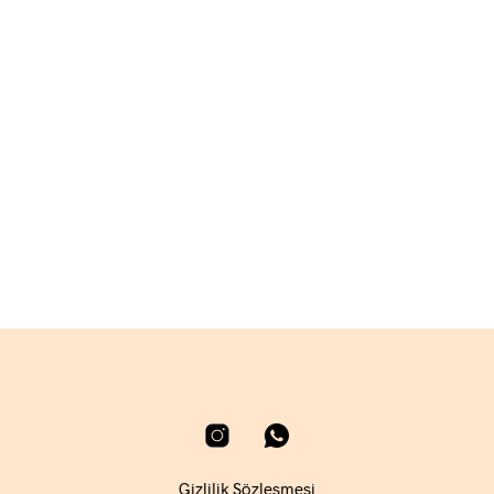
1.590,00
₺
2.130,00
₺
SEPETE EKLE
SEPETE EKLE
Gizlilik Sözleşmesi